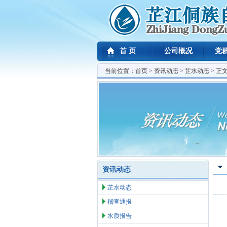
首 页
公司概况
党
当前位置：
首页
>
资讯动态
>
芷水动态
> 正
资讯动态
芷水动态
稽查通报
水质报告