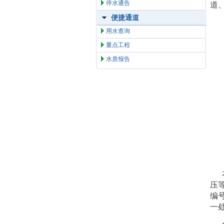
停水通告
道
便捷通道
用水查询
重点工程
水质报告
压
编
一