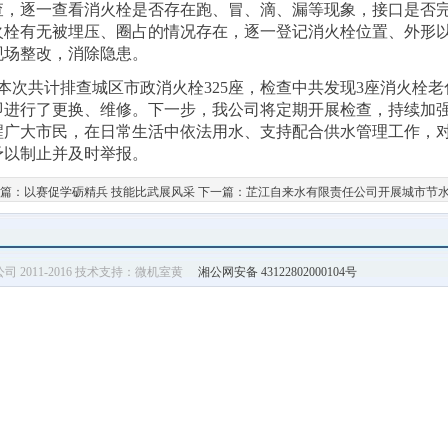
查，逐一查看消火栓是否存在跑、冒、滴、漏等现象，接口是否
火栓有无被埋压、圈占的情况存在，逐一登记消火栓位置、外形
现场整改，消除隐患。
本次共计排查城区市政消火栓325座，检查中共发现3座消火栓
即进行了更换、维修。下一步，我公司将定期开展检查，持续加
醒广大市民，在日常生活中依法用水、支持配合供水管理工作，
予以制止并及时举报。
篇：
以赛促学砺精兵 技能比武展风采
下一篇：
芷江自来水有限责任公司开展城市节
水公司 2011-2016 技术支持：微机室黄
湘公网安备 43122802000104号