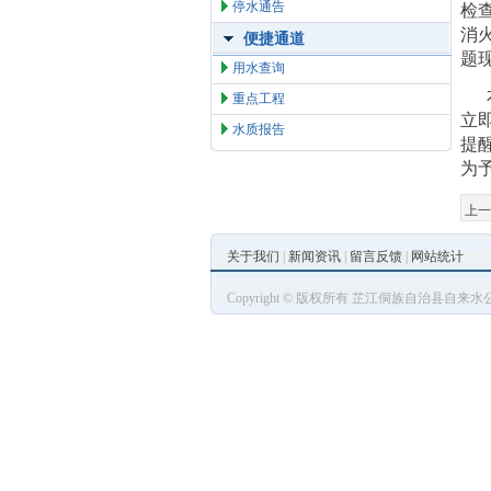
停水通告
检
消
便捷通道
题
用水查询
重点工程
立
水质报告
提
为
上一
关于我们
|
新闻资讯
|
留言反馈
|
网站统计
Copyright © 版权所有 芷江侗族自治县自来