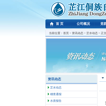
首 页
公司概况
党
当前位置：
首页
>
资讯动态
>
芷水动态
> 正
资讯动态
芷水动态
稽查通报
水质报告