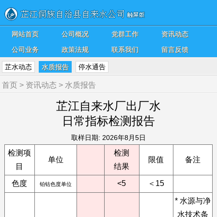
网站首页
公司概况
党群工作
资讯动态
公司业务
政策法规
联系我们
留言反馈
芷水动态
水质报告
停水通告
首页
>
资讯动态
>
水质报告
芷江自来水厂出厂水
日常指标检测报告
取样日期: 2026年8月5日
检测项
检测
单位
限值
备注
目
结果
色度
<5
＜15
铂钴色度单位
* 水源与净
水技术条