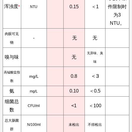
浑浊度
0.15
＜1
件限制时
*
NTU
为3
NTU。
肉眼可见
-
无
无
物
无异味、臭
嗅与味
无
味
高锰酸盐指
＜3
0.8
mg/L
数
氨
0.10
＜0.5
mg/L
细菌总
<1
＜10
0
CFU/ml
数
总大肠菌
N/100ml
未检出
不得检出
群