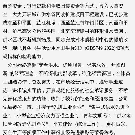
自筹资金，银行贷款和争取国债资金等方式，投入大量资
金，大力开展城市供水管网改扩建项目工程建设，已初步建
成东至和平园、芷江机场，西至芷江竹坪铺片区，南至和平
村、沪昆高速公路服务区，北至窑湾塘村的环形供水管网，
供水区域不断得到拓展。同步完成对水质检测中心的提质改
造，现已具备《生活饮用水卫生标准》(GB5749-2022)42项常
规指标的检测能力。
公司始终遵循“安全供水、优质服务、求实求效、开拓创
新”的经营理念，不断深化内部改革，强化经营管理，全体员
工团结协作，奋发努力，在市场经营活动中，遵守职业道
德，讲求诚实守信，开展规范化服务的社会承诺服务，不断
完善优质服务的功能，收到了较好的社会和经济效益，公司
先后被省、市、县授予“先进工业企业”、“集中式供水先进企
业”、“小型企业经济实力百强企业”、“青年文明号”、“供水老
旧管网改造先进单位”、平安建设（综治工作）、乡村振兴、
安全生产等多项工作中获得县级先进表彰等荣誉称号。